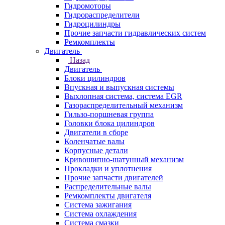
Гидромоторы
Гидрораспределители
Гидроцилиндры
Прочие запчасти гидравлических систем
Ремкомплекты
Двигатель
Назад
Двигатель
Блоки цилиндров
Впускная и выпускная системы
Выхлопная система, система EGR
Газораспределительный механизм
Гильзо-поршневая группа
Головки блока цилиндров
Двигатели в сборе
Коленчатые валы
Корпусные детали
Кривошипно-шатунный механизм
Прокладки и уплотнения
Прочие запчасти двигателей
Распределительные валы
Ремкомплекты двигателя
Система зажигания
Система охлаждения
Система смазки