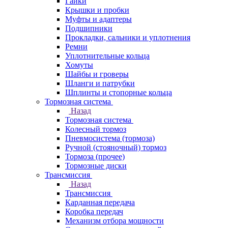
Гайки
Крышки и пробки
Муфты и адаптеры
Подшипники
Прокладки, сальники и уплотнения
Ремни
Уплотнительные кольца
Хомуты
Шайбы и гроверы
Шланги и патрубки
Шплинты и стопорные кольца
Тормозная система
Назад
Тормозная система
Колесный тормоз
Пневмосиcтема (тормоза)
Ручной (стояночный) тормоз
Тормоза (прочее)
Тормозные диски
Трансмиссия
Назад
Трансмиссия
Карданная передача
Коробка передач
Механизм отбора мощности