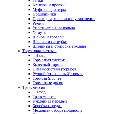
Гайки
Крышки и пробки
Муфты и адаптеры
Подшипники
Прокладки, сальники и уплотнения
Ремни
Уплотнительные кольца
Хомуты
Шайбы и гроверы
Шланги и патрубки
Шплинты и стопорные кольца
Тормозная система
Назад
Тормозная система
Колесный тормоз
Пневмосиcтема (тормоза)
Ручной (стояночный) тормоз
Тормоза (прочее)
Тормозные диски
Трансмиссия
Назад
Трансмиссия
Карданная передача
Коробка передач
Механизм отбора мощности