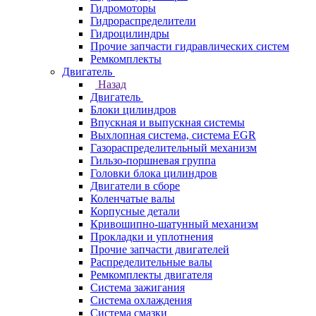
Гидромоторы
Гидрораспределители
Гидроцилиндры
Прочие запчасти гидравлических систем
Ремкомплекты
Двигатель
Назад
Двигатель
Блоки цилиндров
Впускная и выпускная системы
Выхлопная система, система EGR
Газораспределительный механизм
Гильзо-поршневая группа
Головки блока цилиндров
Двигатели в сборе
Коленчатые валы
Корпусные детали
Кривошипно-шатунный механизм
Прокладки и уплотнения
Прочие запчасти двигателей
Распределительные валы
Ремкомплекты двигателя
Система зажигания
Система охлаждения
Система смазки