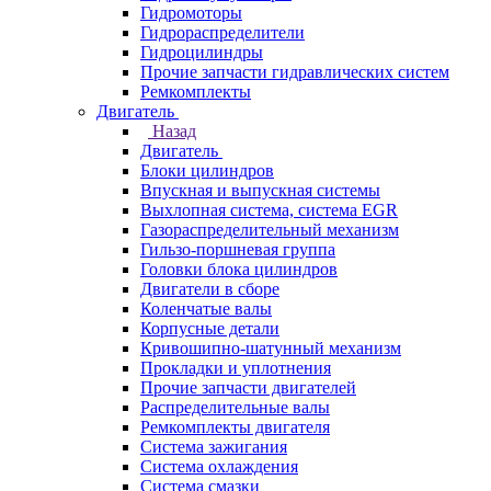
Гидромоторы
Гидрораспределители
Гидроцилиндры
Прочие запчасти гидравлических систем
Ремкомплекты
Двигатель
Назад
Двигатель
Блоки цилиндров
Впускная и выпускная системы
Выхлопная система, система EGR
Газораспределительный механизм
Гильзо-поршневая группа
Головки блока цилиндров
Двигатели в сборе
Коленчатые валы
Корпусные детали
Кривошипно-шатунный механизм
Прокладки и уплотнения
Прочие запчасти двигателей
Распределительные валы
Ремкомплекты двигателя
Система зажигания
Система охлаждения
Система смазки