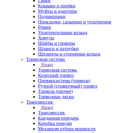
Гайки
Крышки и пробки
Муфты и адаптеры
Подшипники
Прокладки, сальники и уплотнения
Ремни
Уплотнительные кольца
Хомуты
Шайбы и гроверы
Шланги и патрубки
Шплинты и стопорные кольца
Тормозная система
Назад
Тормозная система
Колесный тормоз
Пневмосиcтема (тормоза)
Ручной (стояночный) тормоз
Тормоза (прочее)
Тормозные диски
Трансмиссия
Назад
Трансмиссия
Карданная передача
Коробка передач
Механизм отбора мощности