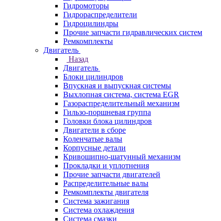
Гидромоторы
Гидрораспределители
Гидроцилиндры
Прочие запчасти гидравлических систем
Ремкомплекты
Двигатель
Назад
Двигатель
Блоки цилиндров
Впускная и выпускная системы
Выхлопная система, система EGR
Газораспределительный механизм
Гильзо-поршневая группа
Головки блока цилиндров
Двигатели в сборе
Коленчатые валы
Корпусные детали
Кривошипно-шатунный механизм
Прокладки и уплотнения
Прочие запчасти двигателей
Распределительные валы
Ремкомплекты двигателя
Система зажигания
Система охлаждения
Система смазки