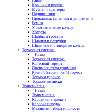
Гайки
Крышки и пробки
Муфты и адаптеры
Подшипники
Прокладки, сальники и уплотнения
Ремни
Уплотнительные кольца
Хомуты
Шайбы и гроверы
Шланги и патрубки
Шплинты и стопорные кольца
Тормозная система
Назад
Тормозная система
Колесный тормоз
Пневмосиcтема (тормоза)
Ручной (стояночный) тормоз
Тормоза (прочее)
Тормозные диски
Трансмиссия
Назад
Трансмиссия
Карданная передача
Коробка передач
Механизм отбора мощности