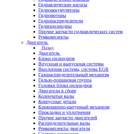
Гидравлические насосы
Гидроаккумуляторы
Гидромоторы
Гидрораспределители
Гидроцилиндры
Прочие запчасти гидравлических систем
Ремкомплекты
Двигатель
Назад
Двигатель
Блоки цилиндров
Впускная и выпускная системы
Выхлопная система, система EGR
Газораспределительный механизм
Гильзо-поршневая группа
Головки блока цилиндров
Двигатели в сборе
Коленчатые валы
Корпусные детали
Кривошипно-шатунный механизм
Прокладки и уплотнения
Прочие запчасти двигателей
Распределительные валы
Ремкомплекты двигателя
Система зажигания