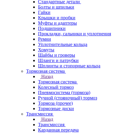
Стандартные детали
Болты и шпильки
Гайки
Крышки и пробки
Муфты и адаптеры
Подшипники
Прокладки, сальники и уплотнения
Ремни
Уплотнительные кольца
Хомуты
Шайбы и гроверы
Шланги и патрубки
Шплинты и стопорные кольца
Тормозная система
Назад
Тормозная система
Колесный тормоз
Пневмосиcтема (тормоза)
Ручной (стояночный) тормоз
Тормоза (прочее)
Тормозные диски
Трансмиссия
Назад
Трансмиссия
Карданная передача