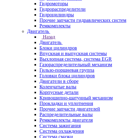
Гидромоторы
Гидрораспределители
Гидроцилиндры
Прочие запчасти гидравлических систем
Ремкомплекты
Двигатель
Назад
Двигатель
Блоки цилиндров
Впускная и выпускная системы
Выхлопная система, система EGR
Газораспределительный механизм
Гильзо-поршневая группа
Головки блока цилиндров
Двигатели в сборе
Коленчатые валы
Корпусные детали
Кривошипно-шатунный механизм
Прокладки и уплотнения
Прочие запчасти двигателей
Распределительные валы
Ремкомплекты двигателя
Система зажигания
Система охлаждения
Система смазки