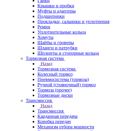
Гайки
Крышки и пробки
Муфты и адаптеры
Подшипники
Прокладки, сальники и уплотнения
Ремни
Уплотнительные кольца
Хомуты
Шайбы и гроверы
Шланги и патрубки
Шплинты и стопорные кольца
Тормозная система
Назад
Тормозная система
Колесный тормоз
Пневмосиcтема (тормоза)
Ручной (стояночный) тормоз
Тормоза (прочее)
Тормозные диски
Трансмиссия
Назад
Трансмиссия
Карданная передача
Коробка передач
Механизм отбора мощности