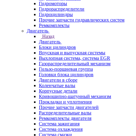
Гидромоторы
Гидрораспределители
Гидроцилиндры
Прочие запчасти гидравлических систем
Ремкомплекты
Двигатель
Назад
Двигатель
Блоки цилиндров
Впускная и выпускная системы
Выхлопная система, система EGR
Газораспределительный механизм
Гильзо-поршневая группа
Головки блока цилиндров
Двигатели в сборе
Коленчатые валы
Корпусные детали
Кривошипно-шатунный механизм
Прокладки и уплотнения
Прочие запчасти двигателей
Распределительные валы
Ремкомплекты двигателя
Система зажигания
Система охлаждения
Система смазки