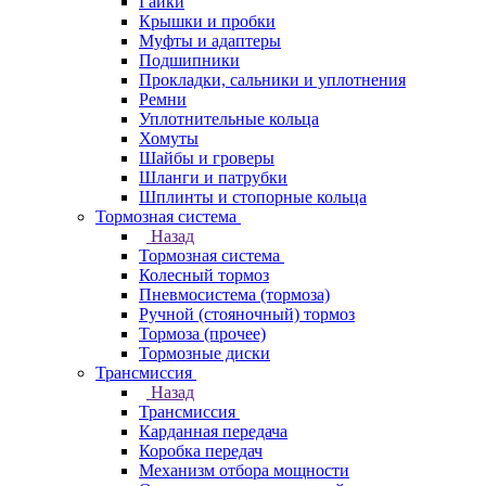
Гайки
Крышки и пробки
Муфты и адаптеры
Подшипники
Прокладки, сальники и уплотнения
Ремни
Уплотнительные кольца
Хомуты
Шайбы и гроверы
Шланги и патрубки
Шплинты и стопорные кольца
Тормозная система
Назад
Тормозная система
Колесный тормоз
Пневмосиcтема (тормоза)
Ручной (стояночный) тормоз
Тормоза (прочее)
Тормозные диски
Трансмиссия
Назад
Трансмиссия
Карданная передача
Коробка передач
Механизм отбора мощности