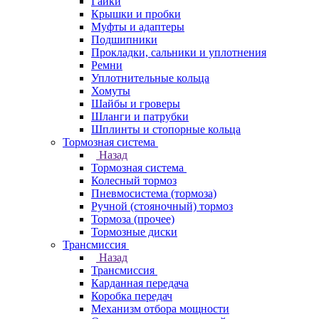
Гайки
Крышки и пробки
Муфты и адаптеры
Подшипники
Прокладки, сальники и уплотнения
Ремни
Уплотнительные кольца
Хомуты
Шайбы и гроверы
Шланги и патрубки
Шплинты и стопорные кольца
Тормозная система
Назад
Тормозная система
Колесный тормоз
Пневмосиcтема (тормоза)
Ручной (стояночный) тормоз
Тормоза (прочее)
Тормозные диски
Трансмиссия
Назад
Трансмиссия
Карданная передача
Коробка передач
Механизм отбора мощности