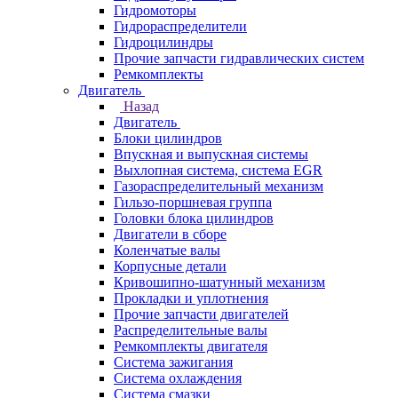
Гидромоторы
Гидрораспределители
Гидроцилиндры
Прочие запчасти гидравлических систем
Ремкомплекты
Двигатель
Назад
Двигатель
Блоки цилиндров
Впускная и выпускная системы
Выхлопная система, система EGR
Газораспределительный механизм
Гильзо-поршневая группа
Головки блока цилиндров
Двигатели в сборе
Коленчатые валы
Корпусные детали
Кривошипно-шатунный механизм
Прокладки и уплотнения
Прочие запчасти двигателей
Распределительные валы
Ремкомплекты двигателя
Система зажигания
Система охлаждения
Система смазки