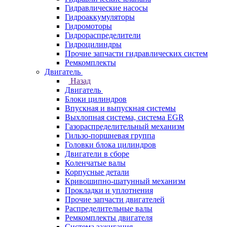
Гидравлические насосы
Гидроаккумуляторы
Гидромоторы
Гидрораспределители
Гидроцилиндры
Прочие запчасти гидравлических систем
Ремкомплекты
Двигатель
Назад
Двигатель
Блоки цилиндров
Впускная и выпускная системы
Выхлопная система, система EGR
Газораспределительный механизм
Гильзо-поршневая группа
Головки блока цилиндров
Двигатели в сборе
Коленчатые валы
Корпусные детали
Кривошипно-шатунный механизм
Прокладки и уплотнения
Прочие запчасти двигателей
Распределительные валы
Ремкомплекты двигателя
Система зажигания