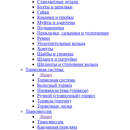
Стандартные детали
Болты и шпильки
Гайки
Крышки и пробки
Муфты и адаптеры
Подшипники
Прокладки, сальники и уплотнения
Ремни
Уплотнительные кольца
Хомуты
Шайбы и гроверы
Шланги и патрубки
Шплинты и стопорные кольца
Тормозная система
Назад
Тормозная система
Колесный тормоз
Пневмосиcтема (тормоза)
Ручной (стояночный) тормоз
Тормоза (прочее)
Тормозные диски
Трансмиссия
Назад
Трансмиссия
Карданная передача