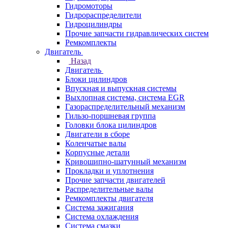
Гидромоторы
Гидрораспределители
Гидроцилиндры
Прочие запчасти гидравлических систем
Ремкомплекты
Двигатель
Назад
Двигатель
Блоки цилиндров
Впускная и выпускная системы
Выхлопная система, система EGR
Газораспределительный механизм
Гильзо-поршневая группа
Головки блока цилиндров
Двигатели в сборе
Коленчатые валы
Корпусные детали
Кривошипно-шатунный механизм
Прокладки и уплотнения
Прочие запчасти двигателей
Распределительные валы
Ремкомплекты двигателя
Система зажигания
Система охлаждения
Система смазки