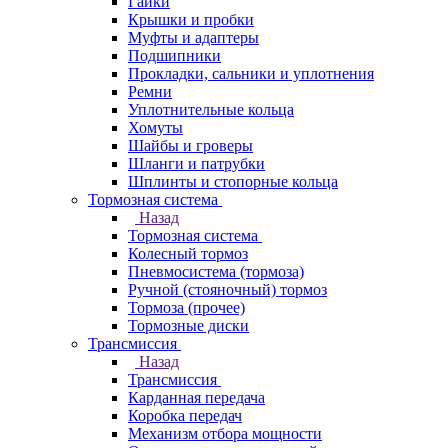
Гайки
Крышки и пробки
Муфты и адаптеры
Подшипники
Прокладки, сальники и уплотнения
Ремни
Уплотнительные кольца
Хомуты
Шайбы и гроверы
Шланги и патрубки
Шплинты и стопорные кольца
Тормозная система
Назад
Тормозная система
Колесный тормоз
Пневмосиcтема (тормоза)
Ручной (стояночный) тормоз
Тормоза (прочее)
Тормозные диски
Трансмиссия
Назад
Трансмиссия
Карданная передача
Коробка передач
Механизм отбора мощности