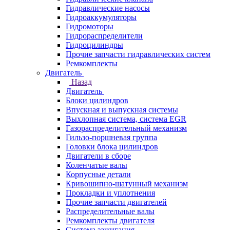
Гидравлические насосы
Гидроаккумуляторы
Гидромоторы
Гидрораспределители
Гидроцилиндры
Прочие запчасти гидравлических систем
Ремкомплекты
Двигатель
Назад
Двигатель
Блоки цилиндров
Впускная и выпускная системы
Выхлопная система, система EGR
Газораспределительный механизм
Гильзо-поршневая группа
Головки блока цилиндров
Двигатели в сборе
Коленчатые валы
Корпусные детали
Кривошипно-шатунный механизм
Прокладки и уплотнения
Прочие запчасти двигателей
Распределительные валы
Ремкомплекты двигателя
Система зажигания