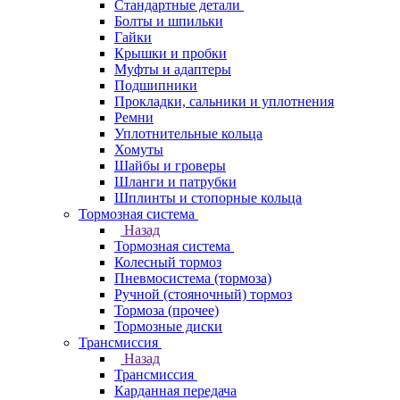
Стандартные детали
Болты и шпильки
Гайки
Крышки и пробки
Муфты и адаптеры
Подшипники
Прокладки, сальники и уплотнения
Ремни
Уплотнительные кольца
Хомуты
Шайбы и гроверы
Шланги и патрубки
Шплинты и стопорные кольца
Тормозная система
Назад
Тормозная система
Колесный тормоз
Пневмосиcтема (тормоза)
Ручной (стояночный) тормоз
Тормоза (прочее)
Тормозные диски
Трансмиссия
Назад
Трансмиссия
Карданная передача