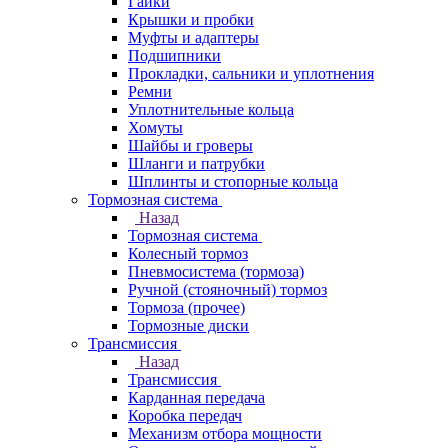
Гайки
Крышки и пробки
Муфты и адаптеры
Подшипники
Прокладки, сальники и уплотнения
Ремни
Уплотнительные кольца
Хомуты
Шайбы и гроверы
Шланги и патрубки
Шплинты и стопорные кольца
Тормозная система
Назад
Тормозная система
Колесный тормоз
Пневмосиcтема (тормоза)
Ручной (стояночный) тормоз
Тормоза (прочее)
Тормозные диски
Трансмиссия
Назад
Трансмиссия
Карданная передача
Коробка передач
Механизм отбора мощности