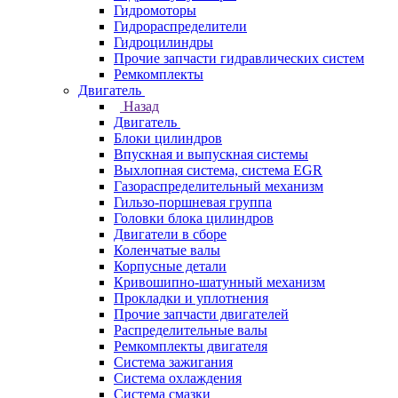
Гидромоторы
Гидрораспределители
Гидроцилиндры
Прочие запчасти гидравлических систем
Ремкомплекты
Двигатель
Назад
Двигатель
Блоки цилиндров
Впускная и выпускная системы
Выхлопная система, система EGR
Газораспределительный механизм
Гильзо-поршневая группа
Головки блока цилиндров
Двигатели в сборе
Коленчатые валы
Корпусные детали
Кривошипно-шатунный механизм
Прокладки и уплотнения
Прочие запчасти двигателей
Распределительные валы
Ремкомплекты двигателя
Система зажигания
Система охлаждения
Система смазки