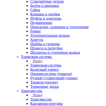
Стандартные детали
Болты и шпильки
Гайки
Крышки и пробки
Муфты и адаптеры
Подшипники
Прокладки, сальники и уплотнения
Ремни
Уплотнительные кольца
Хомуты
Шайбы и гроверы
Шланги и патрубки
Шплинты и стопорные кольца
Тормозная система
Назад
Тормозная система
Колесный тормоз
Пневмосиcтема (тормоза)
Ручной (стояночный) тормоз
Тормоза (прочее)
Тормозные диски
Трансмиссия
Назад
Трансмиссия
Карданная передача