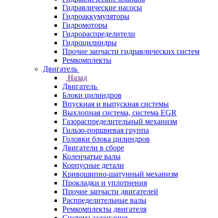
Гидравлические насосы
Гидроаккумуляторы
Гидромоторы
Гидрораспределители
Гидроцилиндры
Прочие запчасти гидравлических систем
Ремкомплекты
Двигатель
Назад
Двигатель
Блоки цилиндров
Впускная и выпускная системы
Выхлопная система, система EGR
Газораспределительный механизм
Гильзо-поршневая группа
Головки блока цилиндров
Двигатели в сборе
Коленчатые валы
Корпусные детали
Кривошипно-шатунный механизм
Прокладки и уплотнения
Прочие запчасти двигателей
Распределительные валы
Ремкомплекты двигателя
Система зажигания