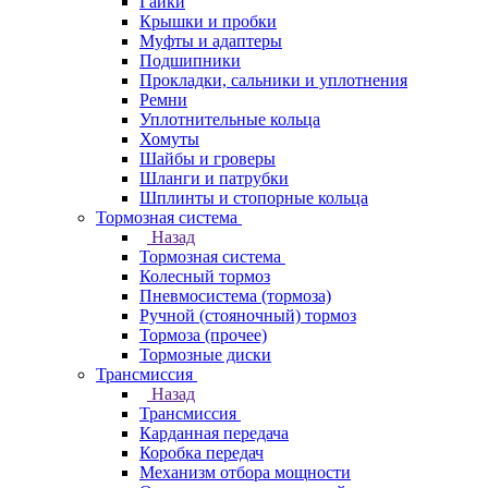
Гайки
Крышки и пробки
Муфты и адаптеры
Подшипники
Прокладки, сальники и уплотнения
Ремни
Уплотнительные кольца
Хомуты
Шайбы и гроверы
Шланги и патрубки
Шплинты и стопорные кольца
Тормозная система
Назад
Тормозная система
Колесный тормоз
Пневмосиcтема (тормоза)
Ручной (стояночный) тормоз
Тормоза (прочее)
Тормозные диски
Трансмиссия
Назад
Трансмиссия
Карданная передача
Коробка передач
Механизм отбора мощности