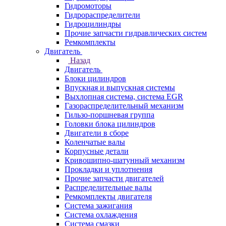
Гидромоторы
Гидрораспределители
Гидроцилиндры
Прочие запчасти гидравлических систем
Ремкомплекты
Двигатель
Назад
Двигатель
Блоки цилиндров
Впускная и выпускная системы
Выхлопная система, система EGR
Газораспределительный механизм
Гильзо-поршневая группа
Головки блока цилиндров
Двигатели в сборе
Коленчатые валы
Корпусные детали
Кривошипно-шатунный механизм
Прокладки и уплотнения
Прочие запчасти двигателей
Распределительные валы
Ремкомплекты двигателя
Система зажигания
Система охлаждения
Система смазки