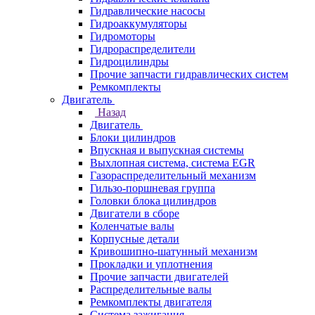
Гидравлические насосы
Гидроаккумуляторы
Гидромоторы
Гидрораспределители
Гидроцилиндры
Прочие запчасти гидравлических систем
Ремкомплекты
Двигатель
Назад
Двигатель
Блоки цилиндров
Впускная и выпускная системы
Выхлопная система, система EGR
Газораспределительный механизм
Гильзо-поршневая группа
Головки блока цилиндров
Двигатели в сборе
Коленчатые валы
Корпусные детали
Кривошипно-шатунный механизм
Прокладки и уплотнения
Прочие запчасти двигателей
Распределительные валы
Ремкомплекты двигателя
Система зажигания