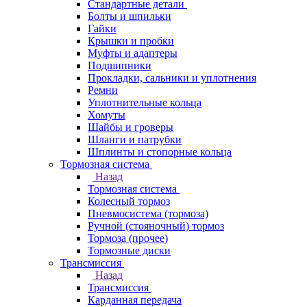
Стандартные детали
Болты и шпильки
Гайки
Крышки и пробки
Муфты и адаптеры
Подшипники
Прокладки, сальники и уплотнения
Ремни
Уплотнительные кольца
Хомуты
Шайбы и гроверы
Шланги и патрубки
Шплинты и стопорные кольца
Тормозная система
Назад
Тормозная система
Колесный тормоз
Пневмосиcтема (тормоза)
Ручной (стояночный) тормоз
Тормоза (прочее)
Тормозные диски
Трансмиссия
Назад
Трансмиссия
Карданная передача