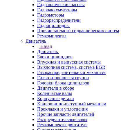
Гидравлические насосы
Гидроаккумуляторы
Гидромоторы
Гидрораспределители
Гидроцилиндры
Прочие запчасти гидравлических систем
Ремкомплекты
Двигатель
Назад
Двигатель
Блоки цилиндров
Впускная и выпускная системы
Выхлопная система, система EGR
Газораспределительный механизм
Гильзо-поршневая группа
Головки блока цилиндров
Двигатели в сборе
Коленчатые валы
Корпусные детали
Кривошипно-шатунный механизм
Прокладки и уплотнения
Прочие запчасти двигателей
Распределительные валы
Ремкомплекты двигателя
Система зажигания