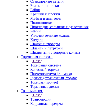
Стандартные детали
Болты и шпильки
Гайки
Крышки и пробки
Муфты и адаптеры
Подшипники
Прокладки, сальники и уплотнения
Ремни
Уплотнительные кольца
Хомуты
Шайбы и гроверы
Шланги и патрубки
Шплинты и стопорные кольца
Тормозная система
Назад
Тормозная система
Колесный тормоз
Пневмосиcтема (тормоза)
Ручной (стояночный) тормоз
Тормоза (прочее)
Тормозные диски
Трансмиссия
Назад
Трансмиссия
Карданная передача