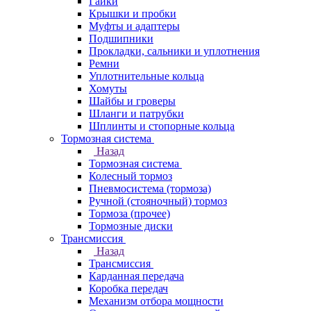
Гайки
Крышки и пробки
Муфты и адаптеры
Подшипники
Прокладки, сальники и уплотнения
Ремни
Уплотнительные кольца
Хомуты
Шайбы и гроверы
Шланги и патрубки
Шплинты и стопорные кольца
Тормозная система
Назад
Тормозная система
Колесный тормоз
Пневмосиcтема (тормоза)
Ручной (стояночный) тормоз
Тормоза (прочее)
Тормозные диски
Трансмиссия
Назад
Трансмиссия
Карданная передача
Коробка передач
Механизм отбора мощности