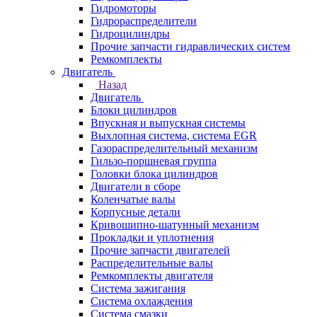
Гидромоторы
Гидрораспределители
Гидроцилиндры
Прочие запчасти гидравлических систем
Ремкомплекты
Двигатель
Назад
Двигатель
Блоки цилиндров
Впускная и выпускная системы
Выхлопная система, система EGR
Газораспределительный механизм
Гильзо-поршневая группа
Головки блока цилиндров
Двигатели в сборе
Коленчатые валы
Корпусные детали
Кривошипно-шатунный механизм
Прокладки и уплотнения
Прочие запчасти двигателей
Распределительные валы
Ремкомплекты двигателя
Система зажигания
Система охлаждения
Система смазки