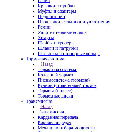
Гайки
Крышки и пробки
Муфты и адаптеры
Подшипники
Прокладки, сальники и уплотнения
Ремни
Уплотнительные кольца
Хомуты
Шайбы и гроверы
Шланги и патрубки
Шплинты и стопорные кольца
Тормозная система
Назад
Тормозная система
Колесный тормоз
Пневмосиcтема (тормоза)
Ручной (стояночный) тормоз
Тормоза (прочее)
Тормозные диски
Трансмиссия
Назад
Трансмиссия
Карданная передача
Коробка передач
Механизм отбора мощности