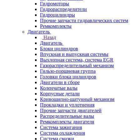
Гидромоторы
Гидрораспределители
Гидроцилиндры
Прочие запчасти гидравлических систем
Ремкомплекты
Двигатель
Назад
Двигатель
Блоки цилиндров
Впускная и выпускная системы
Выхлопная система, система EGR
Газораспределительный механизм
Гильзо-поршневая группа
Головки блока цилиндров
Двигатели в сборе
Коленчатые валы
Корпусные детали
Кривошипно-шатунный механизм
Прокладки и уплотнения
Прочие запчасти двигателей
Распределительные валы
Ремкомплекты двигателя
Система зажигания
Система охлаждения
Система смазки