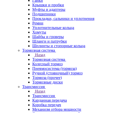
Гайки
Крышки и пробки
Муфты и адаптеры
Подшипники
Прокладки, сальники и уплотнения
Ремни
Уплотнительные кольца
Хомуты
Шайбы и гроверы
Шланги и патрубки
Шплинты и стопорные кольца
Тормозная система
Назад
Тормозная система
Колесный тормоз
Пневмосиcтема (тормоза)
Ручной (стояночный) тормоз
Тормоза (прочее)
Тормозные диски
Трансмиссия
Назад
Трансмиссия
Карданная передача
Коробка передач
Механизм отбора мощности