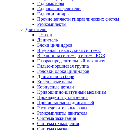
Гидромоторы
Гидрораспределители
Гидроцилиндры
Прочие запчасти гидравлических систем
Ремкомплекты
Двигатель
Назад
Двигатель
Блоки цилиндров
Впускная и выпускная системы
Выхлопная система, система EGR
Газораспределительный механизм
Гильзо-поршневая группа
Головки блока цилиндров
Двигатели в сборе
Коленчатые валы
Корпусные детали
Кривошипно-шатунный механизм
Прокладки и уплотнения
Прочие запчасти двигателей
Распределительные валы
Ремкомплекты двигателя
Система зажигания
Система охлаждения
Система смазки