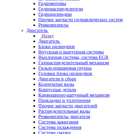
Гидромоторы
Гидрораспределители
Гидроцилиндры
Прочие запчасти гидравлических систем
Ремкомплекты
Двигатель
Назад
Двигатель
Блоки цилиндров
Впускная и выпускная системы
Выхлопная система, система EGR
Газораспределительный механизм
Гильзо-поршневая группа
Головки блока цилиндров
Двигатели в сборе
Коленчатые валы
Корпусные детали
Кривошипно-шатунный механизм
Прокладки и уплотнения
Прочие запчасти двигателей
Распределительные валы
Ремкомплекты двигателя
Система зажигания
Система охлаждения
Система смазки