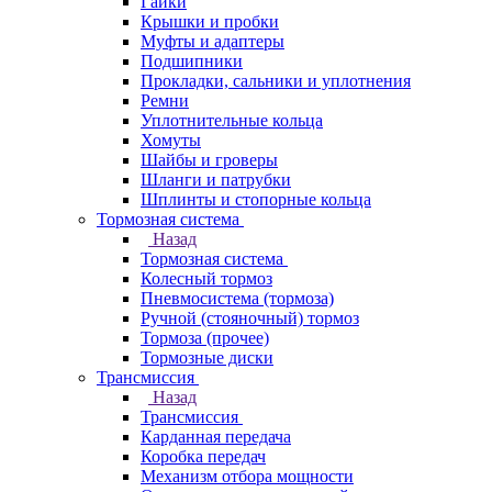
Гайки
Крышки и пробки
Муфты и адаптеры
Подшипники
Прокладки, сальники и уплотнения
Ремни
Уплотнительные кольца
Хомуты
Шайбы и гроверы
Шланги и патрубки
Шплинты и стопорные кольца
Тормозная система
Назад
Тормозная система
Колесный тормоз
Пневмосиcтема (тормоза)
Ручной (стояночный) тормоз
Тормоза (прочее)
Тормозные диски
Трансмиссия
Назад
Трансмиссия
Карданная передача
Коробка передач
Механизм отбора мощности