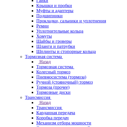
Гайки
Крышки и пробки
Муфты и адаптеры
Подшипники
Прокладки, сальники и уплотнения
Ремни
Уплотнительные кольца
Хомуты
Шайбы и гроверы
Шланги и патрубки
Шплинты и стопорные кольца
Тормозная система
Назад
Тормозная система
Колесный тормоз
Пневмосиcтема (тормоза)
Ручной (стояночный) тормоз
Тормоза (прочее)
Тормозные диски
Трансмиссия
Назад
Трансмиссия
Карданная передача
Коробка передач
Механизм отбора мощности