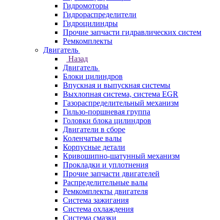
Гидромоторы
Гидрораспределители
Гидроцилиндры
Прочие запчасти гидравлических систем
Ремкомплекты
Двигатель
Назад
Двигатель
Блоки цилиндров
Впускная и выпускная системы
Выхлопная система, система EGR
Газораспределительный механизм
Гильзо-поршневая группа
Головки блока цилиндров
Двигатели в сборе
Коленчатые валы
Корпусные детали
Кривошипно-шатунный механизм
Прокладки и уплотнения
Прочие запчасти двигателей
Распределительные валы
Ремкомплекты двигателя
Система зажигания
Система охлаждения
Система смазки