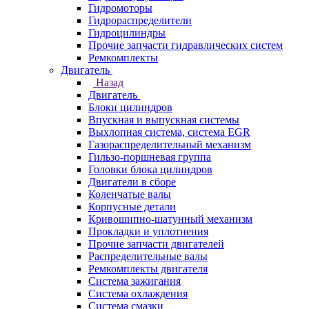
Гидромоторы
Гидрораспределители
Гидроцилиндры
Прочие запчасти гидравлических систем
Ремкомплекты
Двигатель
Назад
Двигатель
Блоки цилиндров
Впускная и выпускная системы
Выхлопная система, система EGR
Газораспределительный механизм
Гильзо-поршневая группа
Головки блока цилиндров
Двигатели в сборе
Коленчатые валы
Корпусные детали
Кривошипно-шатунный механизм
Прокладки и уплотнения
Прочие запчасти двигателей
Распределительные валы
Ремкомплекты двигателя
Система зажигания
Система охлаждения
Система смазки