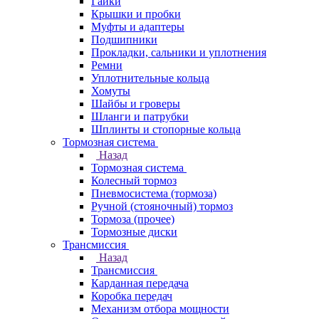
Гайки
Крышки и пробки
Муфты и адаптеры
Подшипники
Прокладки, сальники и уплотнения
Ремни
Уплотнительные кольца
Хомуты
Шайбы и гроверы
Шланги и патрубки
Шплинты и стопорные кольца
Тормозная система
Назад
Тормозная система
Колесный тормоз
Пневмосиcтема (тормоза)
Ручной (стояночный) тормоз
Тормоза (прочее)
Тормозные диски
Трансмиссия
Назад
Трансмиссия
Карданная передача
Коробка передач
Механизм отбора мощности