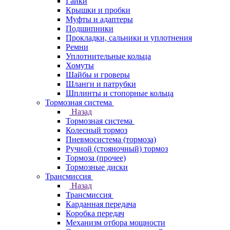
Гайки
Крышки и пробки
Муфты и адаптеры
Подшипники
Прокладки, сальники и уплотнения
Ремни
Уплотнительные кольца
Хомуты
Шайбы и гроверы
Шланги и патрубки
Шплинты и стопорные кольца
Тормозная система
Назад
Тормозная система
Колесный тормоз
Пневмосиcтема (тормоза)
Ручной (стояночный) тормоз
Тормоза (прочее)
Тормозные диски
Трансмиссия
Назад
Трансмиссия
Карданная передача
Коробка передач
Механизм отбора мощности