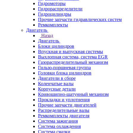
Гидромоторы
Гидрораспределители
Гидроцилиндры
Прочие запчасти гидравлических систем
Ремкомплекты
Двигатель
Назад
Двигатель
Блоки цилиндров
Впускная и выпускная системы
Выхлопная система, система EGR
Газораспределительный механизм
Гильзо-поршневая группа
Головки блока цилиндров
Двигатели в сборе
Коленчатые валы
Корпусные детали
Кривошипно-шатунный механизм
Прокладки и уплотнения
Прочие запчасти двигателей
Распределительные валы
Ремкомплекты двигателя
Система зажигания
Система охлаждения
Система смазки